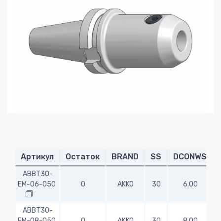
Артикул
Остаток
BRAND
SS
DCONWS
ABBT30-
EM-06-050
0
AKKO
30
6.00
5
ABBT30-
EM-08-050
0
AKKO
30
8.00
5