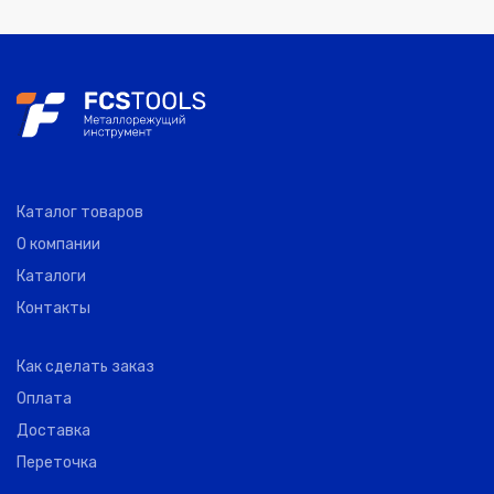
EM-06-100
0
AKKO
40
6.00
1
ABBT40-
EM-06-160
0
AKKO
40
6.00
1
ABBT40-
EM-08-050
0
AKKO
40
8.00
5
Каталог товаров
О компании
ABBT40-
Каталоги
EM-08-100
0
AKKO
40
8.00
1
Контакты
ABBT40-
Как сделать заказ
EM-08-160
0
AKKO
40
8.00
1
Оплата
Доставка
ABBT40-
Переточка
EM-10-063
0
AKKO
40
10.00
6