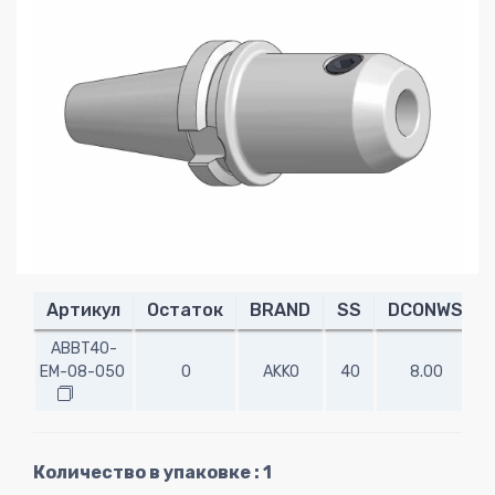
Артикул
Остаток
BRAND
SS
DCONWS
ABBT40-
EM-08-050
0
AKKO
40
8.00
5
Количество в упаковке : 1