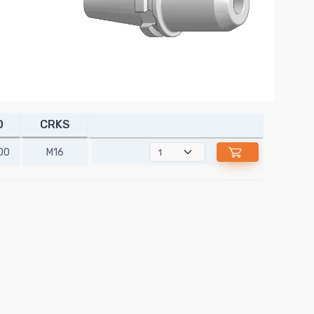
D
CRKS
00
M16