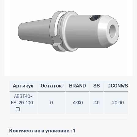
Артикул
Остаток
BRAND
SS
DCONWS
ABBT40-
EM-20-100
0
AKKO
40
20.00
1
Количество в упаковке : 1