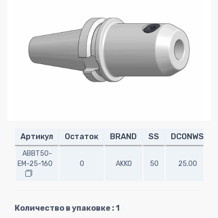
Артикул
Остаток
BRAND
SS
DCONWS
ABBT50-
EM-25-160
0
AKKO
50
25.00
1
Количество в упаковке : 1