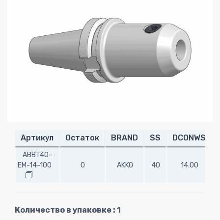
Артикул
Остаток
BRAND
SS
DCONWS
ABBT40-
EM-14-100
0
AKKO
40
14.00
1
Количество в упаковке : 1