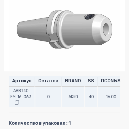
Артикул
Остаток
BRAND
SS
DCONWS
ABBT40-
EM-16-063
0
AKKO
40
16.00
6
Количество в упаковке : 1