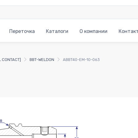
Переточка
Каталоги
О компании
Контак
L CONTACT]
BBT-WELDON
ABBT40-EM-10-063