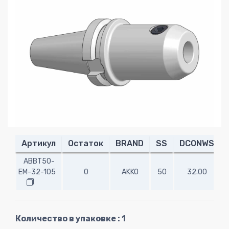
Артикул
Остаток
BRAND
SS
DCONWS
ABBT50-
EM-32-105
0
AKKO
50
32.00
1
Количество в упаковке : 1