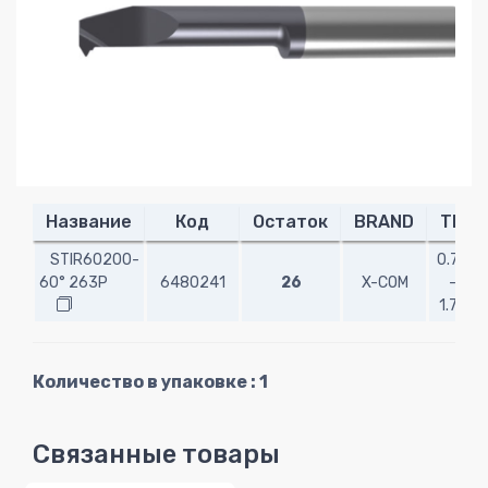
Название
Код
Остаток
BRAND
TP
STIR60200-
0.75
60° 263P
6480241
26
X-COM
-
1.75
Количество в упаковке : 1
Связанные товары