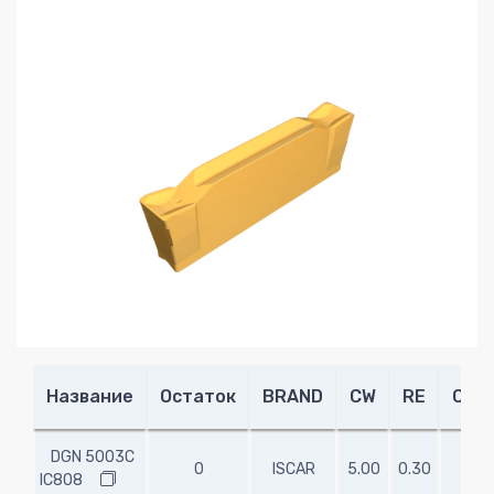
Название
Остаток
BRAND
CW
RE
CDX
DGN 5003C
0
ISCAR
5.00
0.30
-
IC808