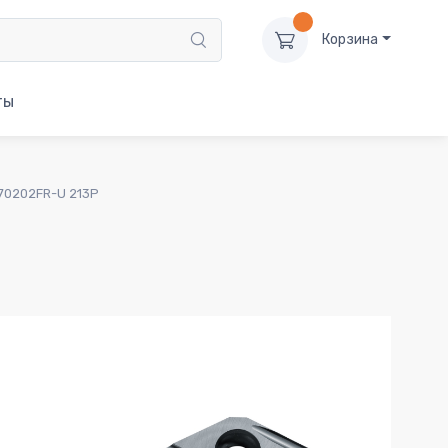
Корзина
ты
70202FR-U 213P