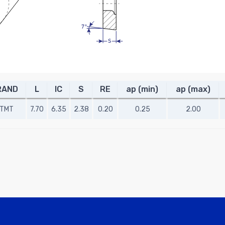
RAND
L
IC
S
RE
ap (min)
ap (max)
TMT
7.70
6.35
2.38
0.20
0.25
2.00