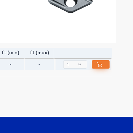
ft (min)
ft (max)
-
-