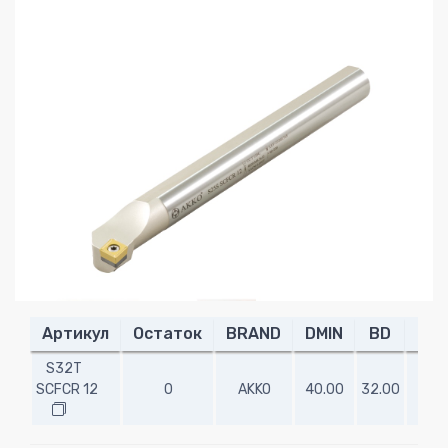
Артикул
Остаток
BRAND
DMIN
BD
DC
S32T
SCFCR 12
0
AKKO
40.00
32.00
32