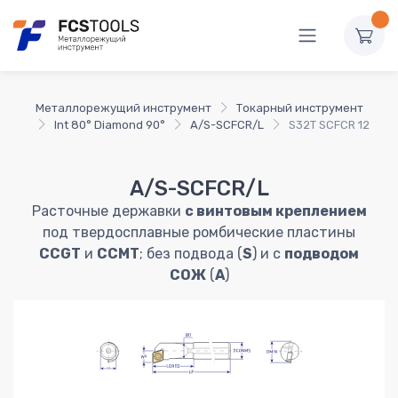
Металлорежущий инструмент
Токарный инструмент
Int 80° Diamond 90°
A/S-SCFCR/L
S32T SCFCR 12
A/S-SCFCR/L
Расточные державки
с винтовым креплением
под твердосплавные ромбические пластины
CCGT
и
CCMT
; без подвода (
S
) и с
подводом
СОЖ
(
A
)