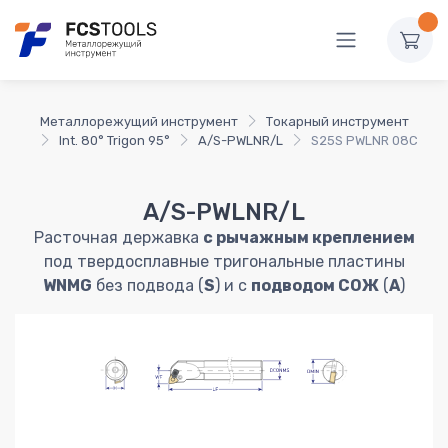
Металлорежущий инструмент
Токарный инструмент
Int. 80° Trigon 95°
A/S-PWLNR/L
S25S PWLNR 08C
A/S-PWLNR/L
Расточная державка
с рычажным креплением
под твердосплавные тригональные пластины
WNMG
без подвода (
S
) и с
подводом СОЖ
(
A
)