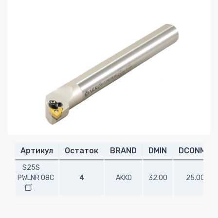
Артикул
Остаток
BRAND
DMIN
DCONMS
S25S
PWLNR 08C
4
AKKO
32.00
25.00