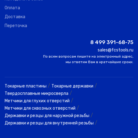
A32S
Оплата
PWLNL 06
0
AKKO
40.00
32.00
Доставка
Переточка
A40T
PWLNR 06
0
AKKO
50.00
40.00
8 499 391-68-75
sales@fcstools.ru
A40T
По всем вопросам пишите на электронный адрес,
PWLNL 06
0
AKKO
50.00
40.00
мы ответим Вам в кратчайшие сроки.
S25S
/
/
Токарные пластины
Токарные державки
PWLNR 08C
4
AKKO
32.00
25.00
/
Твердосплавные микросверла
/
Метчики для глухих отверстий
S25S
/
Метчики для сквозных отверстий
PWLNL 08C
0
AKKO
32.00
25.00
/
Державки и резцы для наружной резьбы
/
Державки и резцы для внутренней резьбы
A25R
PWLNR 08C
3
AKKO
32.00
25.00