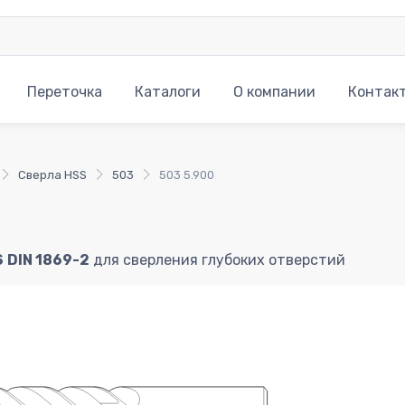
Переточка
Каталоги
О компании
Контак
Сверла HSS
503
503 5.900
S
DIN 1869-2
для сверления глубоких отверстий