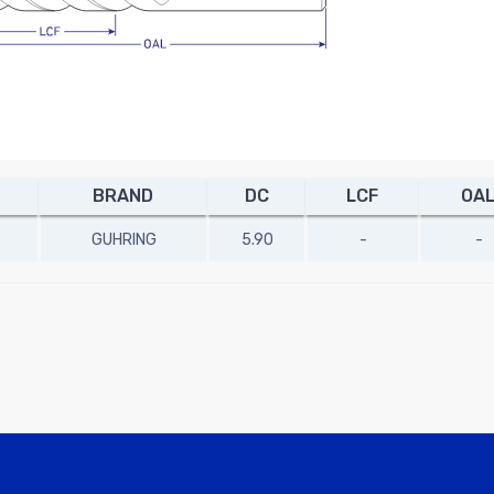
BRAND
DC
LCF
OA
GUHRING
5.90
-
-