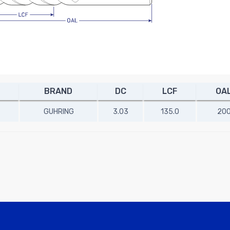
BRAND
DC
LCF
OA
GUHRING
3.03
135.0
20