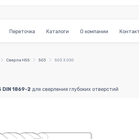
Переточка
Каталоги
О компании
Контак
Сверла HSS
503
503 3.030
S
DIN 1869-2
для сверления глубоких отверстий