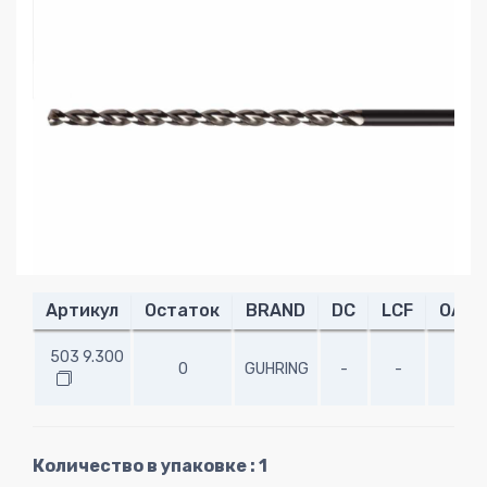
Артикул
Остаток
BRAND
DC
LCF
OAL
503 9.300
0
GUHRING
-
-
-
Количество в упаковке : 1