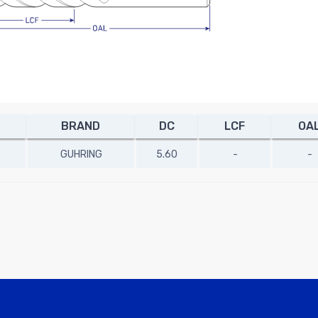
BRAND
DC
LCF
OA
GUHRING
5.60
-
-