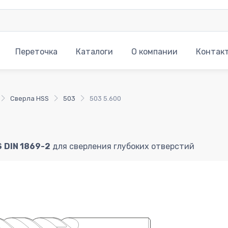
Переточка
Каталоги
О компании
Контак
Сверла HSS
503
503 5.600
S
DIN 1869-2
для сверления глубоких отверстий