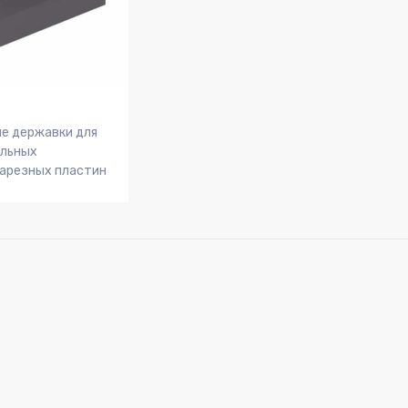
е державки для
альных
арезных пластин