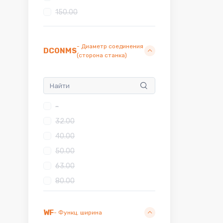
6X-28R
150.00
SANDVIK 166EL
X***-31L
- Диаметр соединения
X***-31R
DCONMS
(сторона станка)
X***-37L
X***-37R
-
32.00
40.00
50.00
63.00
80.00
WF
- Функц. ширина