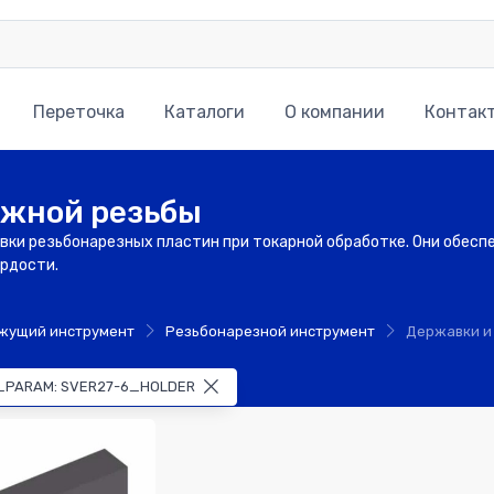
Переточка
Каталоги
О компании
Контак
ужной резьбы
вки резьбонарезных пластин при токарной обработке. Они обесп
ёрдости.
жущий инструмент
Резьбонарезной инструмент
Державки и
_PARAM: SVER27-6_HOLDER