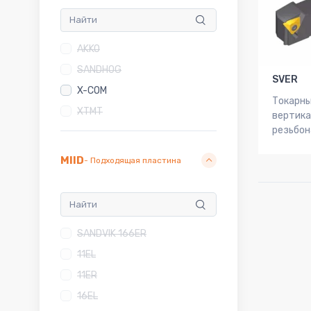
AKKO
SANDHOG
SVER
X-COM
Токарны
XTMT
вертик
резьбон
MIID
- Подходящая пластина
SANDVIK 166ER
11EL
11ER
16EL