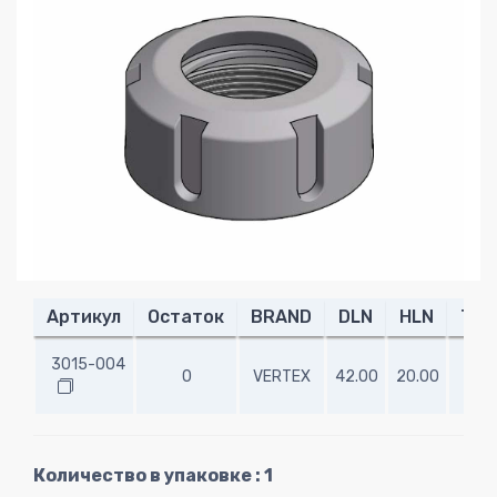
Артикул
Остаток
BRAND
DLN
HLN
TH
3015-004
0
VERTEX
42.00
20.00
M32
Количество в упаковке : 1