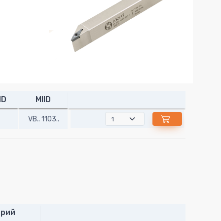
ND
MIID
VB.. 1103..
рий