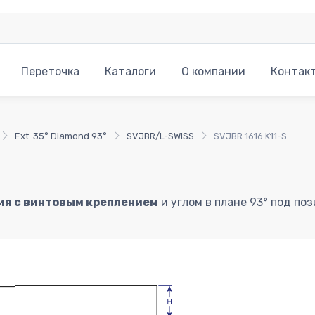
Переточка
Каталоги
О компании
Контак
Ext. 35° Diamond 93°
SVJBR/L-SWISS
SVJBR 1616 K11-S
ия с винтовым креплением
и углом в плане 93° под по