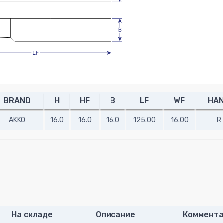
BRAND
H
HF
B
LF
WF
HA
AKKO
16.0
16.0
16.0
125.00
16.00
R
На складе
Описание
Коммента