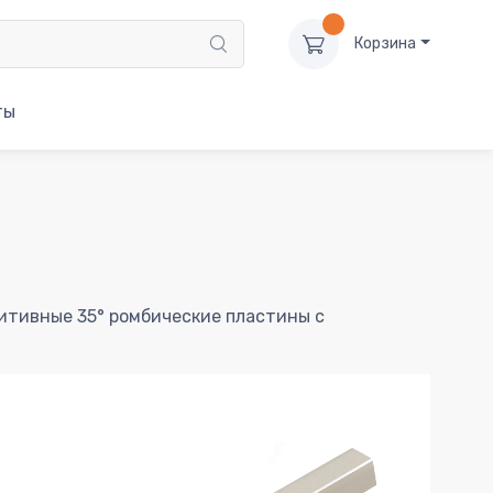
Корзина
ты
зитивные 35° ромбические пластины с