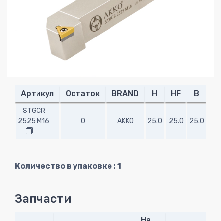
Артикул
Остаток
BRAND
H
HF
B
L
STGCR
2525 M16
0
AKKO
25.0
25.0
25.0
150
Количество в упаковке : 1
Запчасти
На