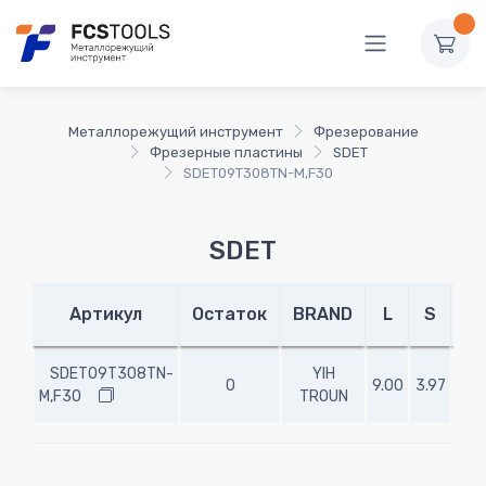
Металлорежущий инструмент
Фрезерование
Фрезерные пластины
SDET
SDET09T308TN-M,F30
SDET
f
Артикул
Остаток
BRAND
L
S
(m
SDET09T308TN-
YIH
0
9.00
3.97
M,F30
TROUN