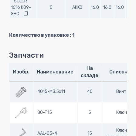
SCLCR
1616 K09-
0
AKKO
16.0
16.0
16.0
125
SHC
Количество в упаковке : 1
Запчасти
На
Изобр.
Наименование
Описание
складе
4015-M3.5x11
40
Винт
80-T15
5
Ключ
Ключ
AAL-05-4
15