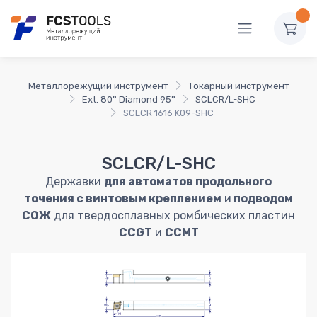
Металлорежущий инструмент
Токарный инструмент
Ext. 80° Diamond 95°
SCLCR/L-SHC
SCLCR 1616 K09-SHC
SCLCR/L-SHC
Державки
для автоматов продольного
точения с винтовым креплением
и
подводом
СОЖ
для твердосплавных ромбических пластин
CCGT
и
CCMT