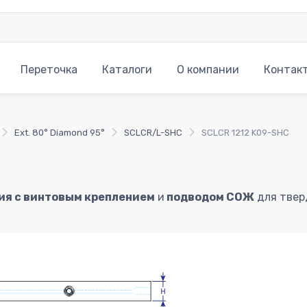
Переточка
Каталоги
О компании
Контак
Ext. 80° Diamond 95°
SCLCR/L-SHC
SCLCR 1212 K09-SHC
ия с винтовым креплением
и
подводом СОЖ
для твер