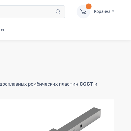
Корзина
ты
досплавных ромбических пластин
CCGT
и