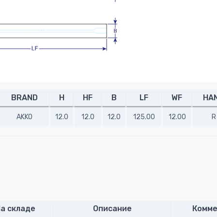
BRAND
H
HF
B
LF
WF
HA
AKKO
12.0
12.0
12.0
125.00
12.00
R
а складе
Описание
Комме