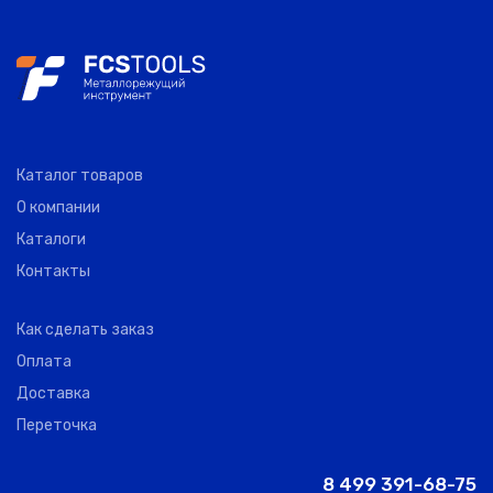
S16M10H
ПНГ-
213612
0
ПНГ
1"
S16M12H
ПНГ-
213614
0
ПНГ
1"
S16M14H
Каталог товаров
О компании
ПНГ-
213617
0
ПНГ
1"
S16M17H
Каталоги
Контакты
ПНГ-
213619
0
ПНГ
1"
S16M19H
Как сделать заказ
Оплата
ПНГ-
213622
0
ПНГ
1"
S16M22H
Доставка
Переточка
ПНГ-
213624
0
ПНГ
1"
S16M24H
8 499 391-68-75