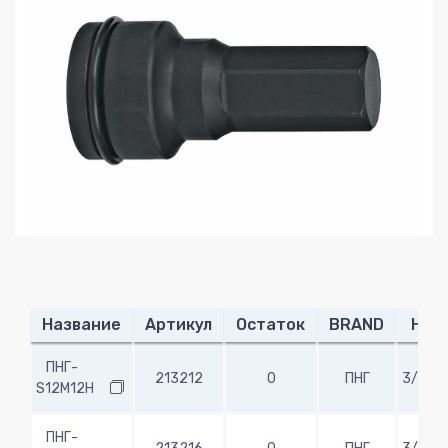
Название
Артикул
Остаток
BRAND
H
ПНГ-
213212
0
ПНГ
3/4"
S12M12H
ПНГ-