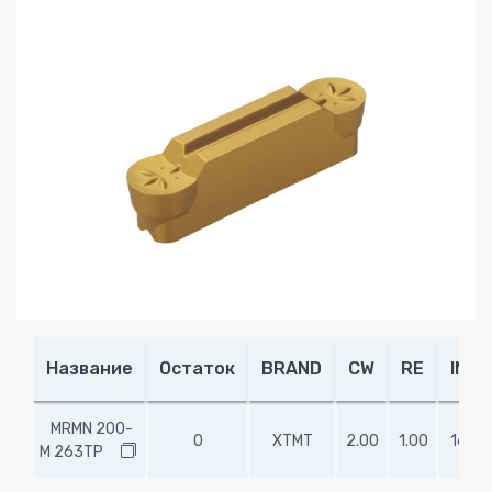
Название
Остаток
BRAND
CW
RE
INSL
MRMN 200-
0
XTMT
2.00
1.00
16.00
M 263TP