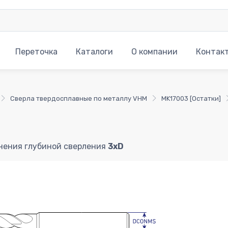
Переточка
Каталоги
О компании
Контак
Сверла твердосплавные по металлу VHM
MK17003 [Остатки]
нения глубиной сверления
3xD