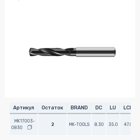
Артикул
Остаток
BRAND
DC
LU
LCF
MK17003-
2
MK-TOOLS
8.30
35.0
47.0
0830