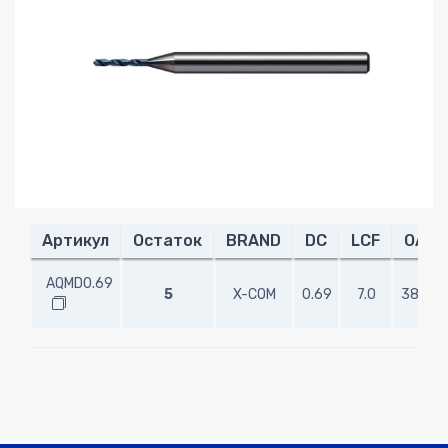
Артикул
Остаток
BRAND
DC
LCF
OAL
AQMD0.69
5
X-COM
0.69
7.0
38.00