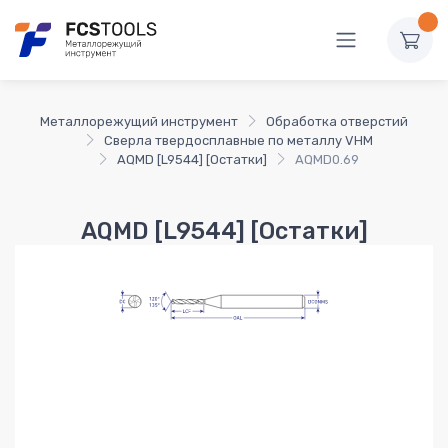
Металлорежущий инструмент
Обработка отверстий
Сверла твердосплавные по металлу VHM
AQMD [L9544] [Остатки]
AQMD0.69
AQMD [L9544] [Остатки]