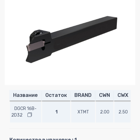
Название
Остаток
BRAND
CWN
CWX
C
DGCR 16B-
1
XTMT
2.00
2.50
1
2D32
Количество в упаковке : 1