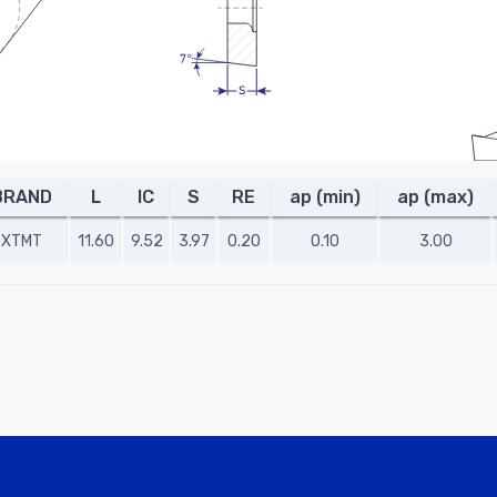
BRAND
L
IC
S
RE
ap (min)
ap (max)
XTMT
11.60
9.52
3.97
0.20
0.10
3.00