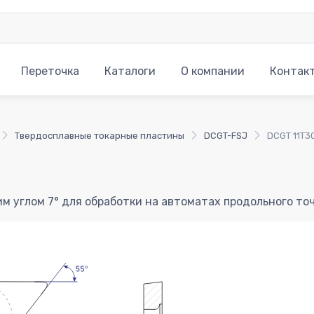
Переточка
Каталоги
О компании
Контак
Твердосплавные токарные пластины
DCGT-FSJ
DCGT 11T3
м углом 7° для обработки на автоматах продольного то