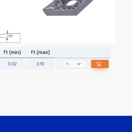
ft (min)
ft (max)
0.02
0.10