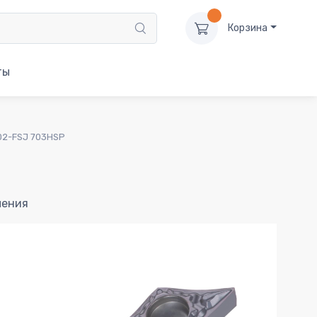
Корзина
ты
02-FSJ 703HSP
чения