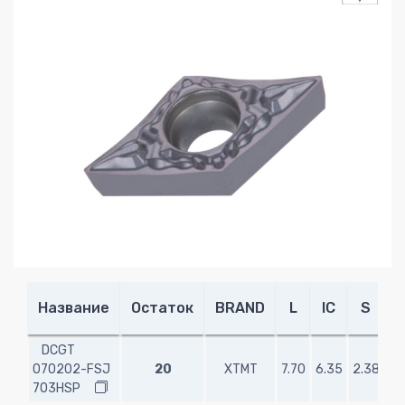
Название
Остаток
BRAND
L
IC
S
R
DCGT
070202-FSJ
20
XTMT
7.70
6.35
2.38
0.
703HSP