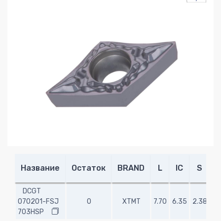
Название
Остаток
BRAND
L
IC
S
R
DCGT
070201-FSJ
0
XTMT
7.70
6.35
2.38
0.
703HSP