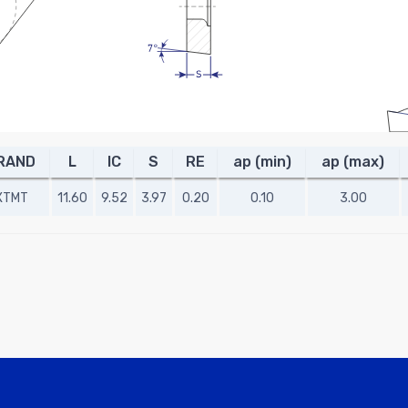
RAND
L
IC
S
RE
ap (min)
ap (max)
XTMT
11.60
9.52
3.97
0.20
0.10
3.00