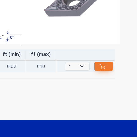
ft (min)
ft (max)
0.02
0.10