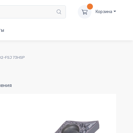
Корзина
ты
02-FSJ 73HSP
чения