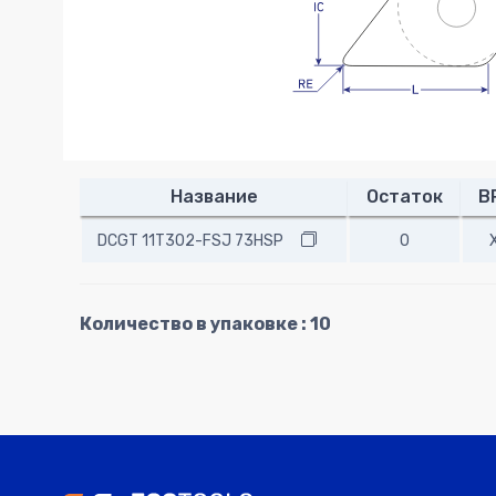
Название
Остаток
B
DCGT 11T302-FSJ 73HSP
0
Количество в упаковке : 10