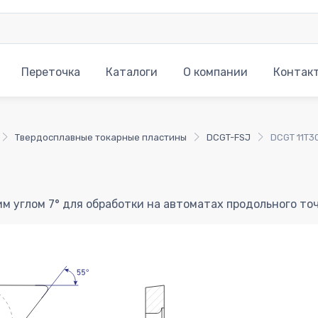
Переточка
Каталоги
О компании
Контак
Твердосплавные токарные пластины
DCGT-FSJ
DCGT 11T3
м углом 7° для обработки на автоматах продольного то