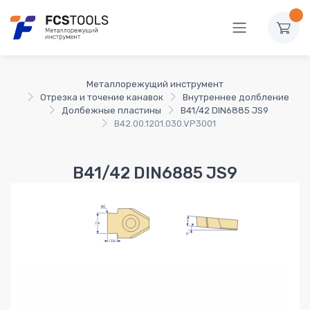
Металлорежущий инструмент
Отрезка и точение канавок
Внутреннее долбление
Долбежные пластины
B41/42 DIN6885 JS9
B42.00.1201.030.VP3001
B41/42 DIN6885 JS9