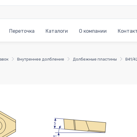
Переточка
Каталоги
О компании
Контак
авок
Внутреннее долбление
Долбежные пластины
B41/4