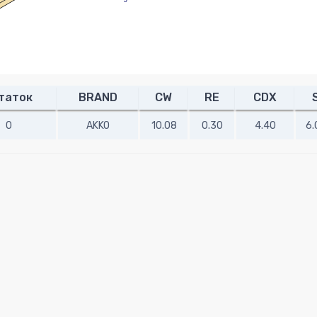
таток
BRAND
CW
RE
CDX
0
AKKO
10.08
0.30
4.40
6.