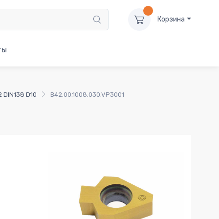
Корзина
ты
2 DIN138 D10
B42.00.1008.030.VP3001