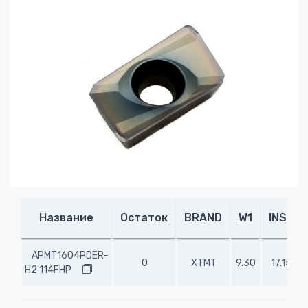
Название
Остаток
BRAND
W1
INSL
APMT1604PDER-
0
XTMT
9.30
17.15
H2 114FHP