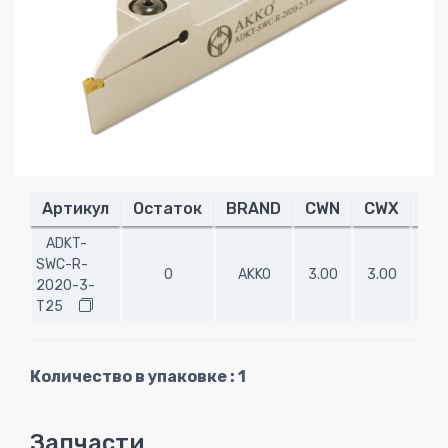
Артикул
Остаток
BRAND
CWN
CWX
CD
ADKT-
SWC-R-
0
AKKO
3.00
3.00
25.
2020-3-
T25
Количество в упаковке : 1
Запчасти