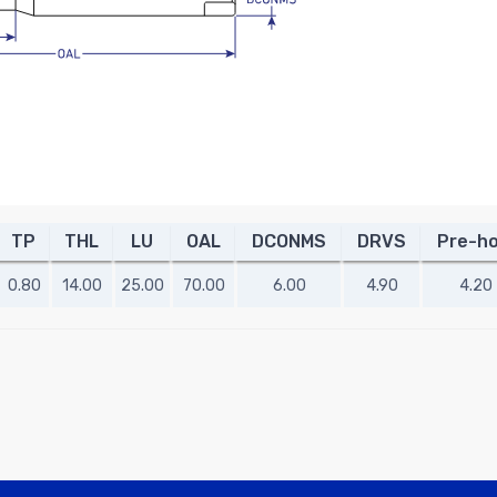
TP
THL
LU
OAL
DCONMS
DRVS
Pre-ho
0.80
14.00
25.00
70.00
6.00
4.90
4.20