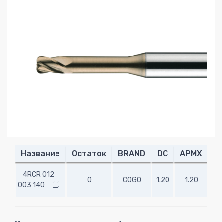
Название
Остаток
BRAND
DC
APMX
R
4RCR 012
0
COGO
1.20
1.20
0.
003 140