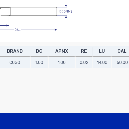
BRAND
DC
APMX
RE
LU
OAL
COGO
1.00
1.00
0.02
14.00
50.00