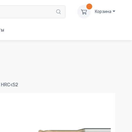
Корзина
ты
й HRC<52