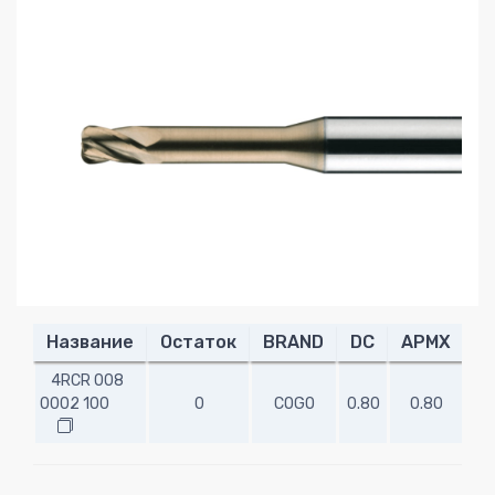
Название
Остаток
BRAND
DC
APMX
R
4RCR 008
0002 100
0
COGO
0.80
0.80
0.