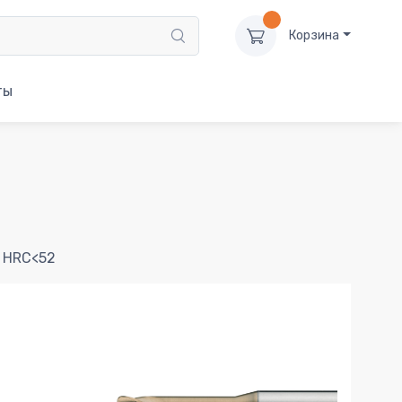
Корзина
ты
й HRC<52