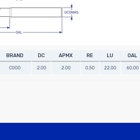
BRAND
DC
APMX
RE
LU
OAL
COGO
2.00
2.00
0.50
22.00
60.00