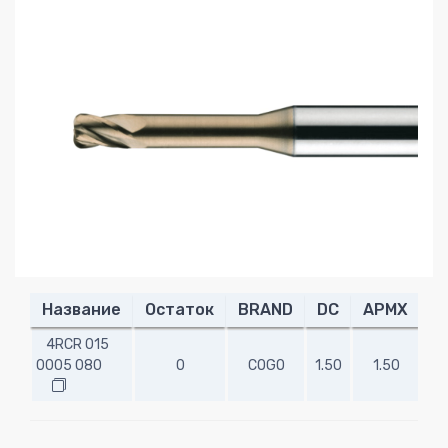
Название
Остаток
BRAND
DC
APMX
R
4RCR 015
0005 080
0
COGO
1.50
1.50
0.