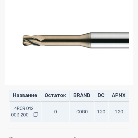
Название
Остаток
BRAND
DC
APMX
R
4RCR 012
0
COGO
1.20
1.20
0.
003 200