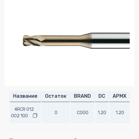
Название
Остаток
BRAND
DC
APMX
R
4RCR 012
0
COGO
1.20
1.20
0.
002 100