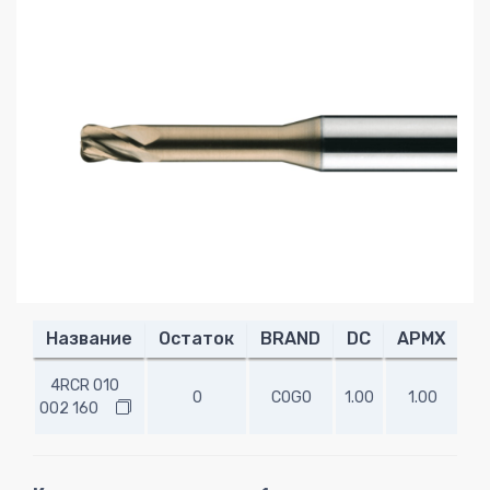
Название
Остаток
BRAND
DC
APMX
R
4RCR 010
0
COGO
1.00
1.00
0.
002 160