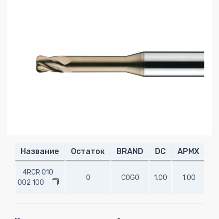
Название
Остаток
BRAND
DC
APMX
R
4RCR 010
0
COGO
1.00
1.00
0.
002 100